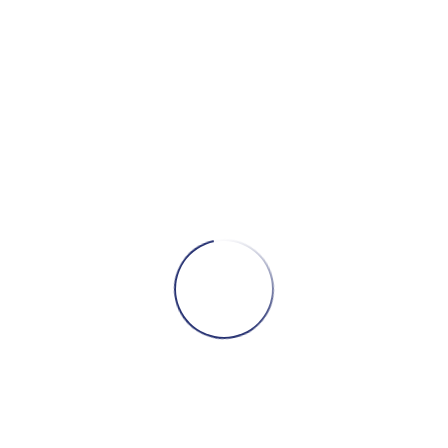
Eröffne ein
Coinbase Konto
und erhalte über diesen Link 8 € Willkommensbonus!
Relai
Nutze den Code
Rel118436
und spare dauerhaft 0,5%
Gebühren!
Blockexplorer
Coingecko