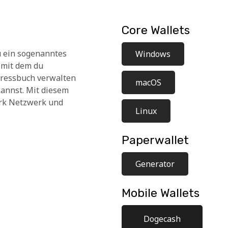
Core Wallets
u ein sogenanntes
Windows
, mit dem du
ressbuch verwalten
macOS
kannst. Mit diesem
ark Netzwerk und
Linux
Paperwallet
Generator
Mobile Wallets
Dogecash