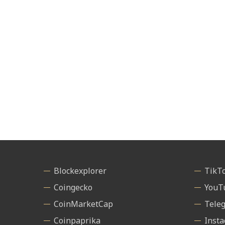
Blockexplorer
TikT
Coingecko
YouT
CoinMarketCap
Tele
Coinpaprika
Inst