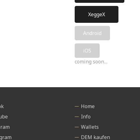
XeggeX
Android
iOS
coming soon…
ok
Home
ube
Info
gram
Wallets
agram
DEM kaufen